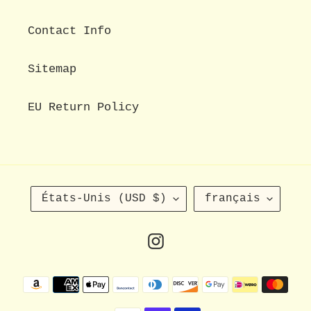
Contact Info
Sitemap
EU Return Policy
P
L
États-Unis (USD $)
français
A
A
Y
N
S
G
Instagram
/
U
R
E
Moyens
É
G
de
I